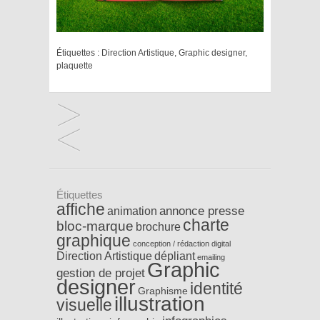
Étiquettes :
Direction Artistique
,
Graphic designer
,
plaquette
Étiquettes
affiche
annonce presse
animation
charte
bloc-marque
brochure
graphique
conception / rédaction
digital
Direction Artistique
dépliant
emailing
Graphic
gestion de projet
designer
identité
Graphisme
illustration
visuelle