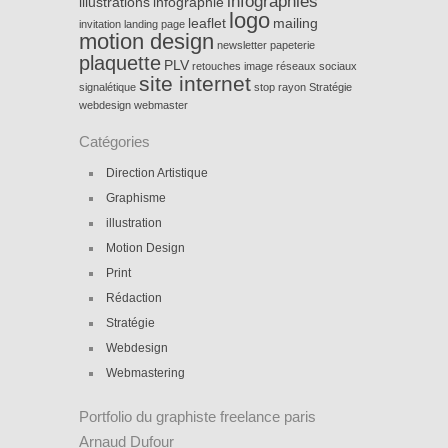
infographies
illustrations
infographie
logo
leaflet
mailing
invitation
landing page
motion design
newsletter
papeterie
plaquette
PLV
retouches image
réseaux sociaux
site internet
signalétique
stop rayon
Stratégie
webdesign
webmaster
Catégories
Direction Artistique
Graphisme
illustration
Motion Design
Print
Rédaction
Stratégie
Webdesign
Webmastering
Portfolio du graphiste freelance paris
Arnaud Dufour