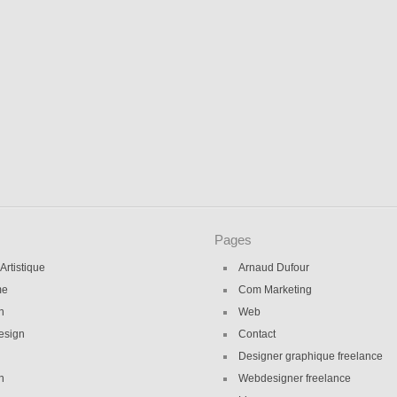
Pages
 Artistique
Arnaud Dufour
me
Com Marketing
on
Web
esign
Contact
Designer graphique freelance
n
Webdesigner freelance