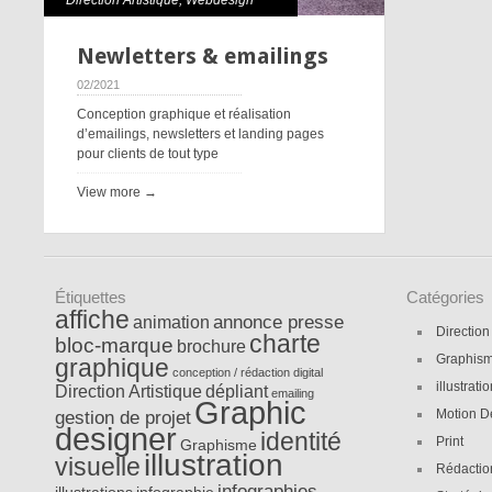
Direction Artistique
,
Webdesign
Newletters & emailings
02/2021
Conception graphique et réalisation
d’emailings, newsletters et landing pages
pour clients de tout type
View more →
Étiquettes
Catégories
affiche
annonce presse
animation
Direction
charte
bloc-marque
brochure
Graphis
graphique
conception / rédaction
digital
illustrati
Direction Artistique
dépliant
emailing
Graphic
gestion de projet
Motion D
designer
identité
Print
Graphisme
illustration
visuelle
Rédactio
infographies