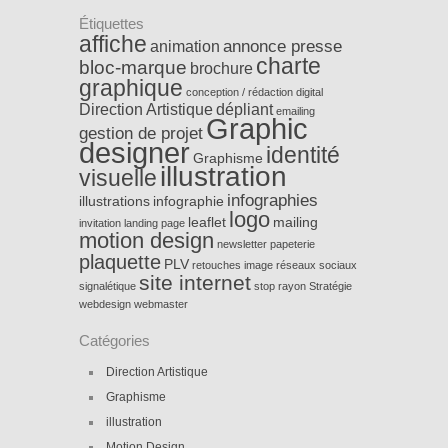
Étiquettes
affiche
annonce presse
animation
charte
bloc-marque
brochure
graphique
conception / rédaction
digital
Direction Artistique
dépliant
emailing
Graphic
gestion de projet
designer
identité
Graphisme
illustration
visuelle
infographies
illustrations
infographie
logo
leaflet
mailing
invitation
landing page
motion design
newsletter
papeterie
plaquette
PLV
retouches image
réseaux sociaux
site internet
signalétique
stop rayon
Stratégie
webdesign
webmaster
Catégories
Direction Artistique
Graphisme
illustration
Motion Design