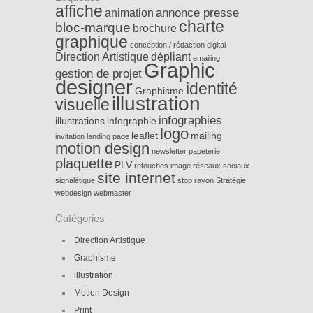
affiche
annonce presse
animation
charte
bloc-marque
brochure
graphique
conception / rédaction
digital
Direction Artistique
dépliant
emailing
Graphic
gestion de projet
designer
identité
Graphisme
illustration
visuelle
infographies
illustrations
infographie
logo
leaflet
mailing
invitation
landing page
motion design
newsletter
papeterie
plaquette
PLV
retouches image
réseaux sociaux
site internet
signalétique
stop rayon
Stratégie
webdesign
webmaster
Catégories
Direction Artistique
Graphisme
illustration
Motion Design
Print