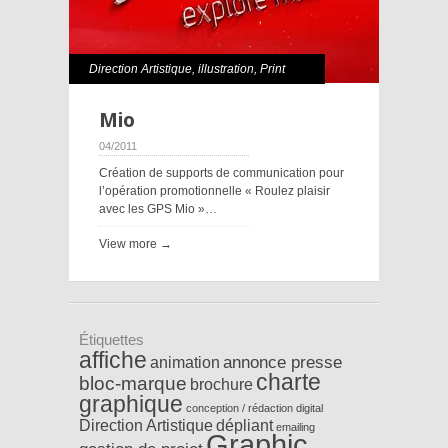
Direction Artistique
,
illustration
,
Print
Mio
04/2011
Création de supports de communication pour
l’opération promotionnelle « Roulez plaisir
avec les GPS Mio »…
View more →
Étiquettes
affiche
annonce presse
animation
charte
bloc-marque
brochure
graphique
conception / rédaction
digital
Direction Artistique
dépliant
emailing
Graphic