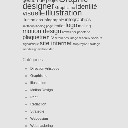
gestion de projet
designer
identité
Graphisme
illustration
visuelle
infographies
illustrations
infographie
logo
leaflet
mailing
invitation
landing page
motion design
newsletter
papeterie
plaquette
PLV
retouches image
réseaux sociaux
site internet
signalétique
stop rayon
Stratégie
webdesign
webmaster
Catégories
Direction Artistique
Graphisme
illustration
Motion Design
Print
Rédaction
Stratégie
Webdesign
Webmastering