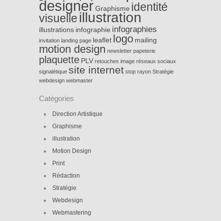
designer
identité
Graphisme
illustration
visuelle
infographies
illustrations
infographie
logo
leaflet
mailing
invitation
landing page
motion design
newsletter
papeterie
plaquette
PLV
retouches image
réseaux sociaux
site internet
signalétique
stop rayon
Stratégie
webdesign
webmaster
Catégories
Direction Artistique
Graphisme
illustration
Motion Design
Print
Rédaction
Stratégie
Webdesign
Webmastering