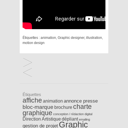
Étiquettes :
animation
,
Graphic designer
,
illustration
,
motion design
Étiquettes
affiche
annonce presse
animation
charte
bloc-marque
brochure
graphique
conception / rédaction
digital
Direction Artistique
dépliant
emailing
Graphic
gestion de projet