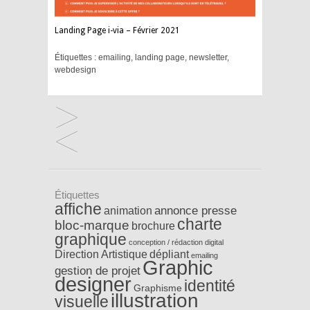
Landing Page i-via – Février 2021
Étiquettes :
emailing
,
landing page
,
newsletter
,
webdesign
Étiquettes
affiche
annonce presse
animation
charte
bloc-marque
brochure
graphique
conception / rédaction
digital
Direction Artistique
dépliant
emailing
Graphic
gestion de projet
designer
identité
Graphisme
illustration
visuelle