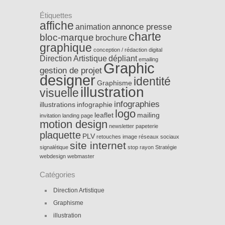
Étiquettes
affiche
annonce presse
animation
charte
bloc-marque
brochure
graphique
conception / rédaction
digital
Direction Artistique
dépliant
emailing
Graphic
gestion de projet
designer
identité
Graphisme
illustration
visuelle
infographies
illustrations
infographie
logo
leaflet
mailing
invitation
landing page
motion design
newsletter
papeterie
plaquette
PLV
retouches image
réseaux sociaux
site internet
signalétique
stop rayon
Stratégie
webdesign
webmaster
Catégories
Direction Artistique
Graphisme
illustration