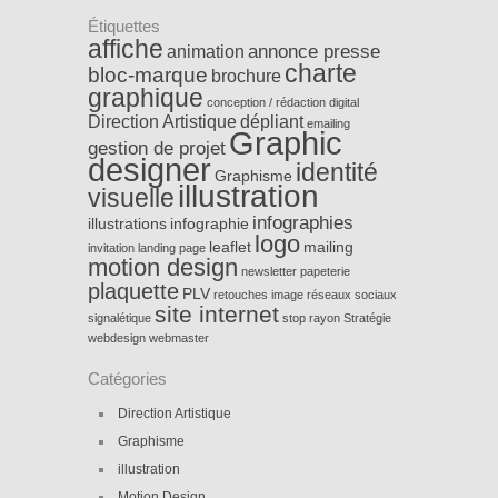
Étiquettes
affiche
annonce presse
animation
charte
bloc-marque
brochure
graphique
conception / rédaction
digital
Direction Artistique
dépliant
emailing
Graphic
gestion de projet
designer
identité
Graphisme
illustration
visuelle
infographies
illustrations
infographie
logo
leaflet
mailing
invitation
landing page
motion design
newsletter
papeterie
plaquette
PLV
retouches image
réseaux sociaux
site internet
signalétique
stop rayon
Stratégie
webdesign
webmaster
Catégories
Direction Artistique
Graphisme
illustration
Motion Design