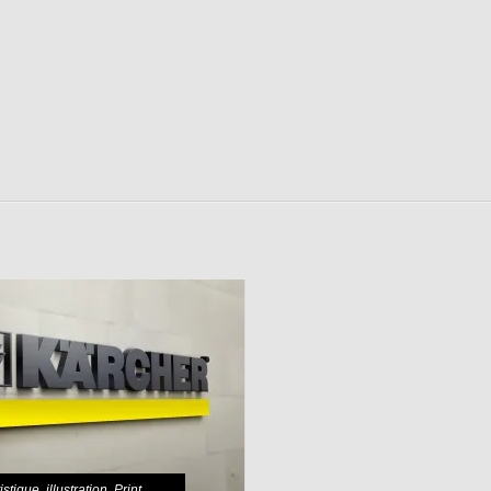
tistique
,
illustration
,
Print