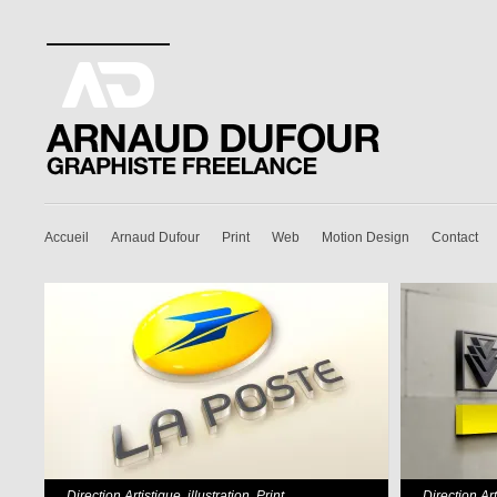
Accueil
Arnaud Dufour
Print
Web
Motion Design
Contact
Direction Artistique
,
illustration
,
Print
,
Direction Ar