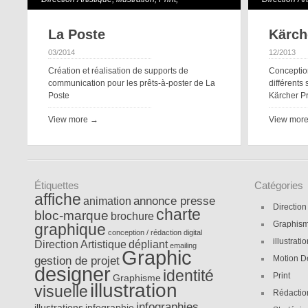
Webdesign
La Poste
Kärch
03/2014
12/2013
Création et réalisation de supports de
Conception
communication pour les prêts-à-poster de La
différents
Poste
Kärcher P
View more →
View mor
Étiquettes
Catégories
affiche
annonce presse
animation
Direction
charte
bloc-marque
brochure
Graphis
graphique
conception / rédaction
digital
illustrati
Direction Artistique
dépliant
emailing
Graphic
gestion de projet
Motion D
designer
identité
Print
Graphisme
illustration
visuelle
Rédactio
infographies
illustrations
infographie