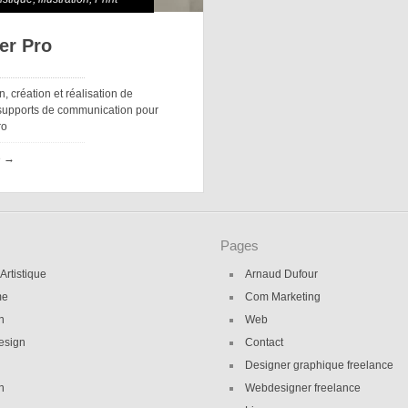
er Pro
, création et réalisation de
 supports de communication pour
ro
e →
Pages
 Artistique
Arnaud Dufour
me
Com Marketing
on
Web
esign
Contact
Designer graphique freelance
n
Webdesigner freelance