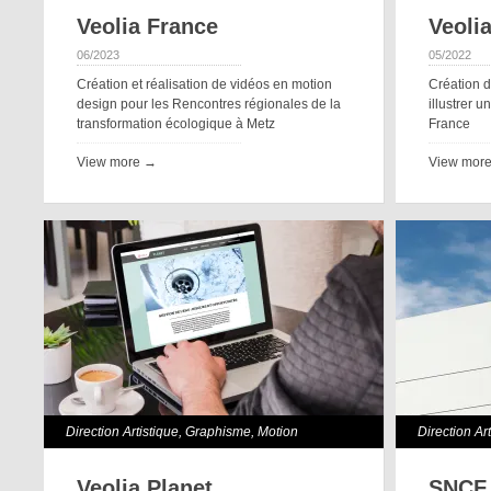
Design
Veolia France
Veolia
06/2023
05/2022
Création et réalisation de vidéos en motion
Création 
design pour les Rencontres régionales de la
illustrer u
transformation écologique à Metz
France
View more →
View mor
Direction Artistique
,
Graphisme
,
Motion
Direction Ar
Design
Veolia Planet
SNCF