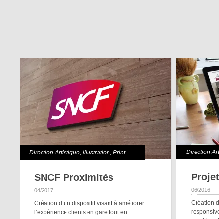
Direction Ar
Direction Artistique
,
illustration
,
Print
Proje
SNCF Proximités
06/2016
04/2017
Création d
Création d’un dispositif visant à améliorer
responsive
l’expérience clients en gare tout en