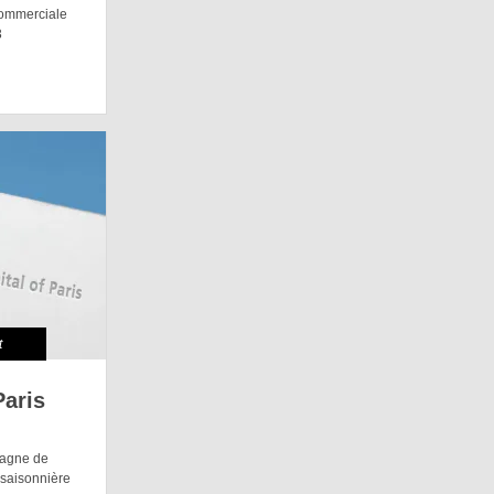
commerciale
3
t
Paris
pagne de
 saisonnière