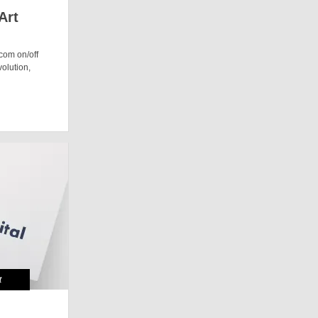
Art
 com on/off
volution,
t