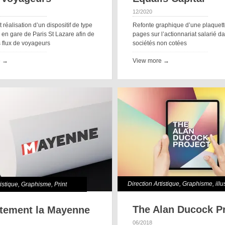
12/2020
 réalisation d’un dispositif de type
Refonte graphique d’une plaquet
en gare de Paris St Lazare afin de
pages sur l’actionnariat salarié d
es flux de voyageurs
sociétés non cotées
e →
View more →
Direction Artistique
,
Graphisme
,
illu
tistique
,
Graphisme
,
Print
Motion Design
The Alan Ducock Pr
tement la Mayenne
06/2018