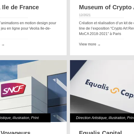
 Ile de France
Museum of Crypto 
12/2021
d’animations en motion design pour
Création et réalisation d’un kit de
n jeu en ligne pour Veolia Ile-de-
line de l’exposition “Crypto Art Re
MoCA 2018-2021” à Paris
e →
View more →
tistique
,
illustration
,
Print
Direction Artistique
,
illustration
,
Prin
 Voyageurs
Equalis Capital