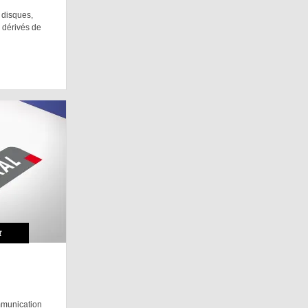
 disques,
s dérivés de
t
mmunication