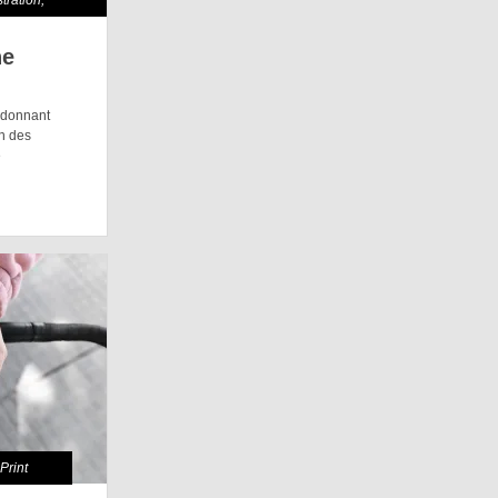
stration
,
ne
e donnant
on des
é
,
Print