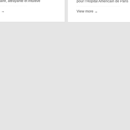
ire, attrayante et intuitive
pour l’Hôpital Américain de Paris
e →
View more →