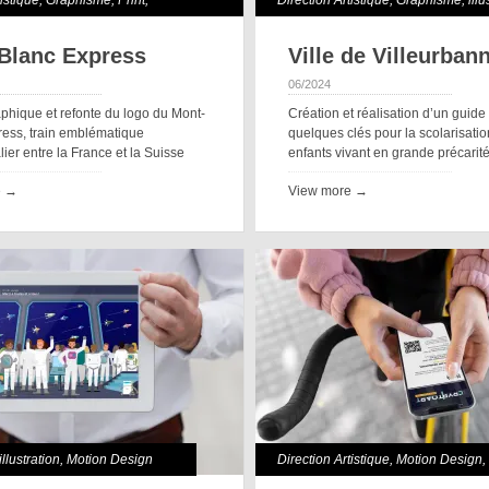
tistique
,
Graphisme
,
Print
,
Direction Artistique
,
Graphisme
,
illu
Print
Blanc Express
Ville de Villeurban
06/2024
phique et refonte du logo du Mont-
Création et réalisation d’un guid
ress, train emblématique
quelques clés pour la scolarisati
lier entre la France et la Suisse
enfants vivant en grande précarit
e →
View more →
illustration
,
Motion Design
Direction Artistique
,
Motion Design