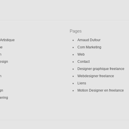
Pages
 Artistique
Arnaud Dufour
me
Com Marketing
on
Web
esign
Contact
Designer graphique freelance
n
Webdesigner freelance
Liens
gn
Motion Designer en freelance
ering