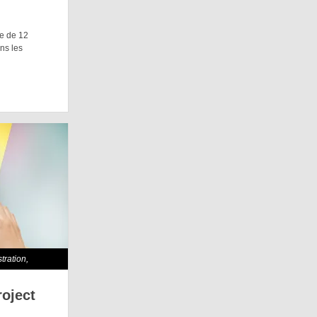
te de 12
ans les
stration
,
oject