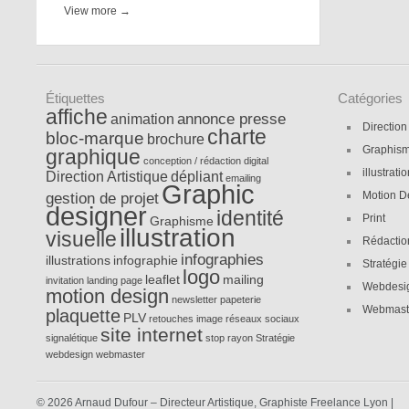
View more →
Étiquettes
Catégories
affiche
annonce presse
animation
Direction
charte
bloc-marque
brochure
Graphis
graphique
conception / rédaction
digital
illustrati
Direction Artistique
dépliant
emailing
Graphic
gestion de projet
Motion D
designer
identité
Print
Graphisme
illustration
visuelle
Rédactio
infographies
illustrations
infographie
Stratégie
logo
leaflet
mailing
invitation
landing page
Webdesi
motion design
newsletter
papeterie
Webmast
plaquette
PLV
retouches image
réseaux sociaux
site internet
signalétique
stop rayon
Stratégie
webdesign
webmaster
© 2026 Arnaud Dufour – Directeur Artistique, Graphiste Freelance Lyon |