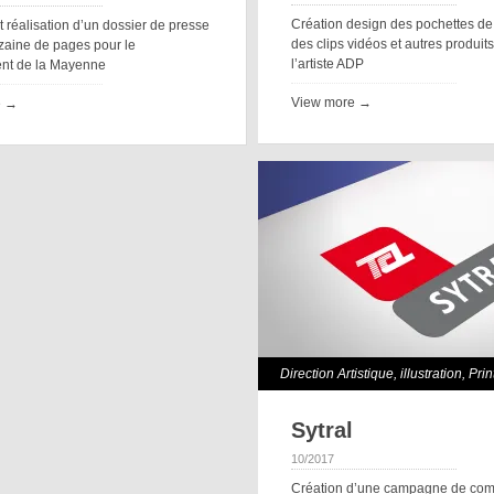
Création design des pochettes de
t réalisation d’un dossier de presse
des clips vidéos et autres produit
zaine de pages pour le
l’artiste ADP
nt de la Mayenne
View more →
e →
Direction Artistique
,
illustration
,
Prin
Sytral
10/2017
Création d’une campagne de co