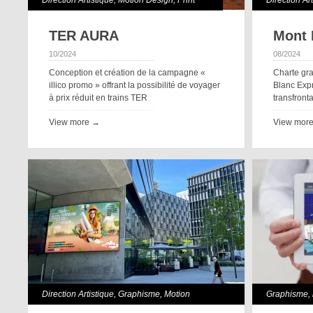
Direction Artistique
,
Motion Design
,
Print
Direction Ar
Stratégie
TER AURA
Mont 
10/2024
08/2024
Conception et création de la campagne «
Charte gra
illico promo » offrant la possibilité de voyager
Blanc Exp
à prix réduit en trains TER
transfronta
View more →
View mor
Direction Artistique
,
Graphisme
,
Motion
Graphisme
,