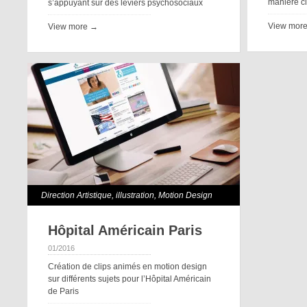
manière cla
s’appuyant sur des leviers psychosociaux
View mor
View more →
Direction Artistique
,
illustration
,
Motion Design
Hôpital Américain Paris
01/2016
Création de clips animés en motion design
sur différents sujets pour l’Hôpital Américain
de Paris