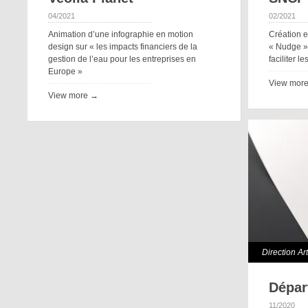
04/2021
02/2021
Animation d’une infographie en motion
Création et
design sur « les impacts financiers de la
« Nudge » 
gestion de l’eau pour les entreprises en
faciliter l
Europe »
View mor
View more →
Direction Ar
Dépar
11/2020