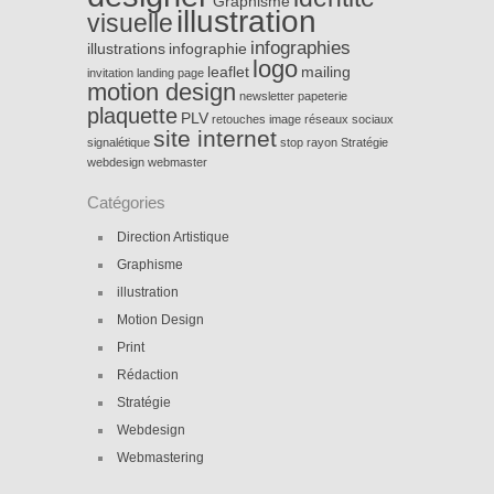
Graphisme
illustration
visuelle
infographies
illustrations
infographie
logo
leaflet
mailing
invitation
landing page
motion design
newsletter
papeterie
plaquette
PLV
retouches image
réseaux sociaux
site internet
signalétique
stop rayon
Stratégie
webdesign
webmaster
Catégories
Direction Artistique
Graphisme
illustration
Motion Design
Print
Rédaction
Stratégie
Webdesign
Webmastering