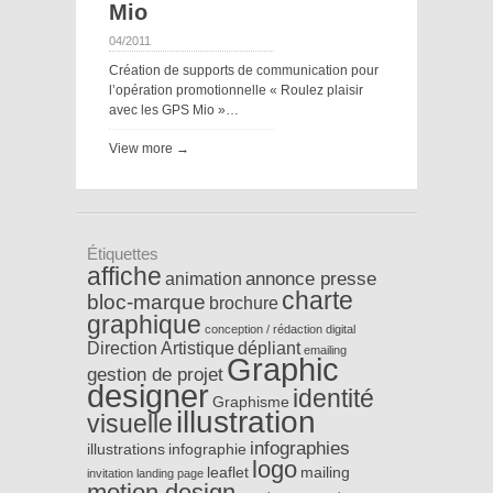
Mio
04/2011
Création de supports de communication pour
l’opération promotionnelle « Roulez plaisir
avec les GPS Mio »…
View more →
Étiquettes
affiche
annonce presse
animation
charte
bloc-marque
brochure
graphique
conception / rédaction
digital
Direction Artistique
dépliant
emailing
Graphic
gestion de projet
designer
identité
Graphisme
illustration
visuelle
infographies
illustrations
infographie
logo
leaflet
mailing
invitation
landing page
motion design