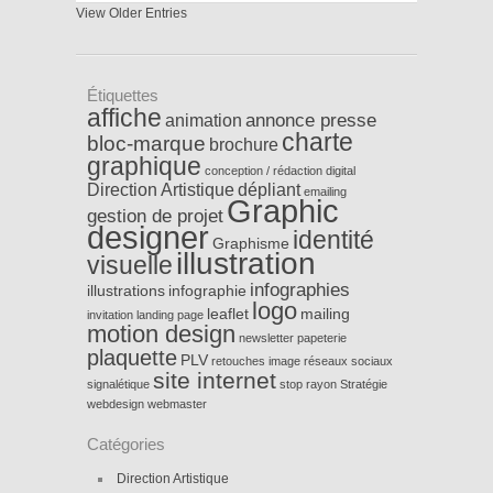
View Older Entries
Étiquettes
affiche
annonce presse
animation
charte
bloc-marque
brochure
graphique
conception / rédaction
digital
Direction Artistique
dépliant
emailing
Graphic
gestion de projet
designer
identité
Graphisme
illustration
visuelle
infographies
illustrations
infographie
logo
leaflet
mailing
invitation
landing page
motion design
newsletter
papeterie
plaquette
PLV
retouches image
réseaux sociaux
site internet
signalétique
stop rayon
Stratégie
webdesign
webmaster
Catégories
Direction Artistique