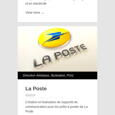
et en électricité
View more →
Direction Artistique
,
illustration
,
Print
,
Webdesign
La Poste
03/2014
Création et réalisation de supports de
communication pour les prêts-à-poster de La
Poste