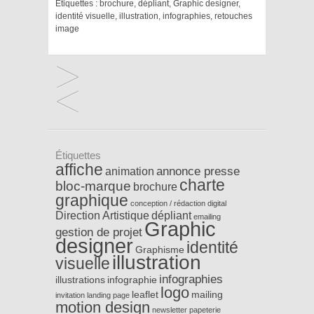
Étiquettes :
brochure
,
dépliant
,
Graphic designer
,
identité visuelle
,
illustration
,
infographies
,
retouches
image
Étiquettes
affiche
annonce presse
animation
charte
bloc-marque
brochure
graphique
conception / rédaction
digital
Direction Artistique
dépliant
emailing
Graphic
gestion de projet
designer
identité
Graphisme
illustration
visuelle
infographies
illustrations
infographie
logo
leaflet
mailing
invitation
landing page
motion design
newsletter
papeterie