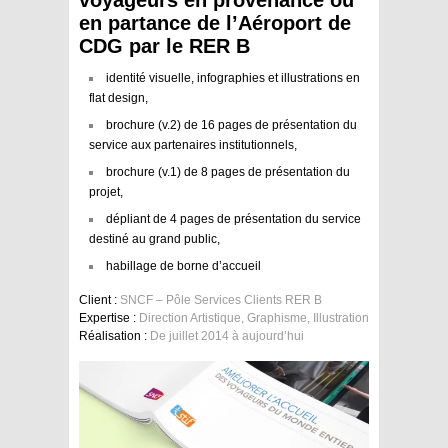
voyageurs en provenance ou
en partance de l’Aéroport de
CDG par le RER B
identité visuelle, infographies et illustrations en
flat design,
brochure (v.2) de 16 pages de présentation du
service aux partenaires institutionnels,
brochure (v.1) de 8 pages de présentation du
projet,
dépliant de 4 pages de présentation du service
destiné au grand public,
habillage de borne d’accueil
Client :
SNCF – Pôle Services Clients RER B
Expertise :
Direction Artistique, Graphisme, Illustration
Réalisation :
De juillet 2014 à aujourd’hui