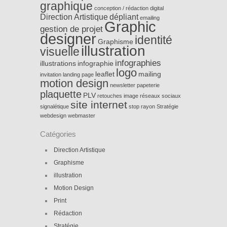
graphique
conception / rédaction
digital
Direction Artistique
dépliant
emailing
Graphic
gestion de projet
designer
identité
Graphisme
illustration
visuelle
infographies
illustrations
infographie
logo
leaflet
mailing
invitation
landing page
motion design
newsletter
papeterie
plaquette
PLV
retouches image
réseaux sociaux
site internet
signalétique
stop rayon
Stratégie
webdesign
webmaster
Catégories
Direction Artistique
Graphisme
illustration
Motion Design
Print
Rédaction
Stratégie