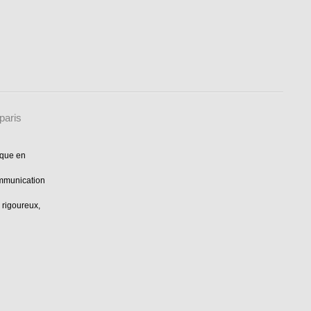
 paris
ique en
ommunication
 rigoureux,