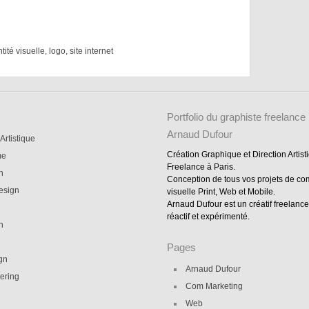
ntité visuelle
,
logo
,
site internet
Portfolio du graphiste freelance
Arnaud Dufour
 Artistique
Création Graphique et Direction Artist
me
Freelance à Paris.
on
Conception de tous vos projets de c
esign
visuelle Print, Web et Mobile.
Arnaud Dufour est un créatif freelance
réactif et expérimenté.
n
Pages
gn
Arnaud Dufour
ering
Com Marketing
Web