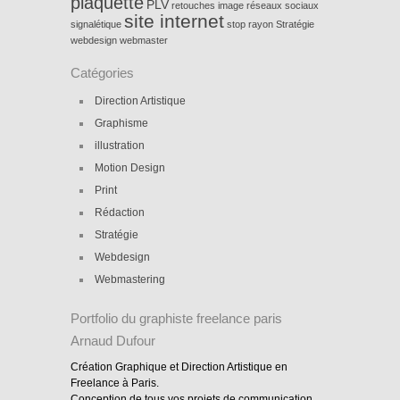
plaquette
PLV
retouches image
réseaux sociaux
site internet
signalétique
stop rayon
Stratégie
webdesign
webmaster
Catégories
Direction Artistique
Graphisme
illustration
Motion Design
Print
Rédaction
Stratégie
Webdesign
Webmastering
Portfolio du graphiste freelance paris
Arnaud Dufour
Création Graphique et Direction Artistique en
Freelance à Paris.
Conception de tous vos projets de communication