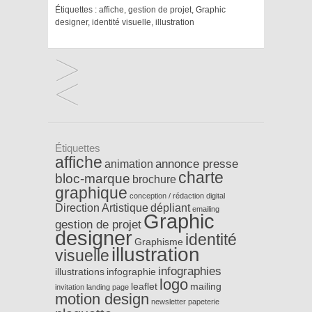
Étiquettes :
affiche
,
gestion de projet
,
Graphic
designer
,
identité visuelle
,
illustration
Étiquettes
affiche
annonce presse
animation
charte
bloc-marque
brochure
graphique
conception / rédaction
digital
Direction Artistique
dépliant
emailing
Graphic
gestion de projet
designer
identité
Graphisme
illustration
visuelle
infographies
illustrations
infographie
logo
leaflet
mailing
invitation
landing page
motion design
newsletter
papeterie