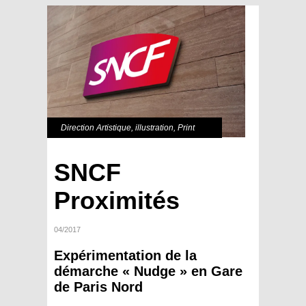
Direction Artistique
,
illustration
,
Print
SNCF
Proximités
04/2017
Expérimentation de la
démarche «
Nudge
» en Gare
de Paris Nord