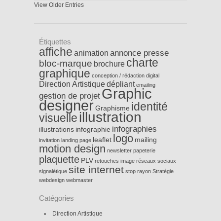
View Older Entries
Étiquettes
affiche
annonce presse
animation
charte
bloc-marque
brochure
graphique
conception / rédaction
digital
Direction Artistique
dépliant
emailing
Graphic
gestion de projet
designer
identité
Graphisme
illustration
visuelle
infographies
illustrations
infographie
logo
leaflet
mailing
invitation
landing page
motion design
newsletter
papeterie
plaquette
PLV
retouches image
réseaux sociaux
site internet
signalétique
stop rayon
Stratégie
webdesign
webmaster
Catégories
Direction Artistique